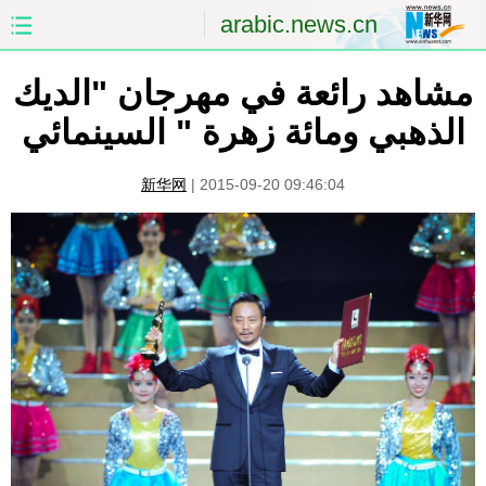
arabic.news.cn
مشاهد رائعة في مهرجان "الديك
الصفحة الأولى
الصين
الذهبي ومائة زهرة " السينمائي
العالم
الشرق الأوسط
新华网
|
2015-09-20 09:46:04
الصين والعالم العربي
الاقتصاد
الثقافة والتعليم
العلوم والصحة
السياحة والبيئة
الرياضة
الصور
مؤتمر صحفى للخارجية