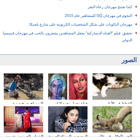
كندا تفتتح مهرجان رعاة البقر
النجوم في مهرجان GQ للمشاهير عام 2015
مهرجان البالونات على شكل الشخصيات الكرتونبة على شارع بلجيكا
تحقيق: فيلم "الفتاه الدنماركية" يجعل المشاهدين يشعرون بالحب في مهرجان فينيسيا
الدولي
الصور
القطط في الأواني
فنانة تحول وجوه الناس
التمساح يصبح صديق
الزجاجية
إلى الشخصيات الكرتونية
الناس في كوستا ريكا
باستخدام الماكياج
الحب العائلي في عالم
البوم صور الممثلة الصينية
الشباب الصينيون يقيمون