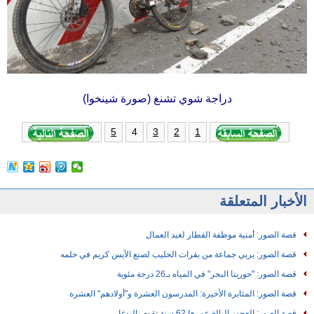
دراجة شوي تشنغ (صورة شينخوا)
4
5
3
2
1
الأخبار المتعلقة
قصة الصور: أمنية موظفة القطار لعيد العمال
قصة الصور: يربي جماعة من بقرات الحليب لصنع الآيس كريم في حلمه
قصة الصور: "حوريتا البحر" في المياه بـ26 درجة مئوية
قصة الصور: المثابرة الأخيرة: المدرسون العشرة و"أولادهم" العشرة
قصة الصور: العجوز البالغ عمرها 62 سنة تقوم باليوغا