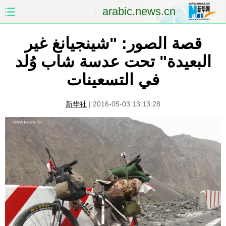
arabic.news.cn
قصة الصور: "شينجيانغ غير
الصفحة الأولى
الصين
البعيدة" تحت عدسة شاب وُلد
العالم
الشرق الأوسط
في التسعينات
الصين والعالم العربي
الاقتصاد
新华社
|
2016-05-03 13:13:28
الثقافة والتعليم
العلوم والصحة
السياحة والبيئة
الرياضة
الصور
مؤتمر صحفى للخارجية