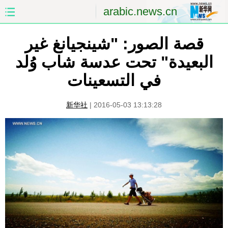
arabic.news.cn
قصة الصور: "شينجيانغ غير
الصفحة الأولى
الصين
البعيدة" تحت عدسة شاب وُلد
العالم
الشرق الأوسط
في التسعينات
الصين والعالم العربي
الاقتصاد
新华社
|
2016-05-03 13:13:28
الثقافة والتعليم
العلوم والصحة
السياحة والبيئة
الرياضة
الصور
مؤتمر صحفى للخارجية