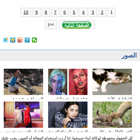
1
10
9
8
7
6
5
4
3
2
>>|
الصور
القطط في الأواني
فنانة تحول وجوه الناس
التمساح يصبح صديق
الزجاجية
إلى الشخصيات الكرتونية
الناس في كوستا ريكا
باستخدام الماكياج
الحب العائلي في عالم
البوم صور الممثلة الصينية
الشباب الصينيون يقيمون
الحيوان
ياو تشن على مجلة
حفل الزفاف وفقا لطريقة
كل الحقوق محفوظة لوكالة انباء شينخوا، اذا أردت استخدام المقالة أو الصور، يجب عليك