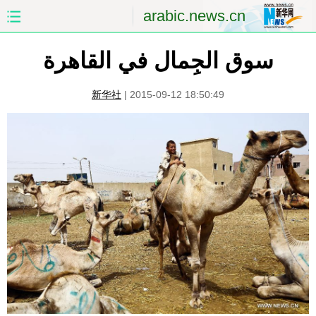
arabic.news.cn
سوق الجِمال في القاهرة
الصفحة الأولى
الصين
العالم
الشرق الأوسط
新华社
|
2015-09-12 18:50:49
الصين والعالم العربي
الاقتصاد
الثقافة والتعليم
العلوم والصحة
السياحة والبيئة
الرياضة
الصور
مؤتمر صحفى للخارجية