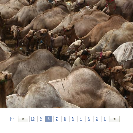
>>|
10
9
8
7
6
5
4
3
2
1