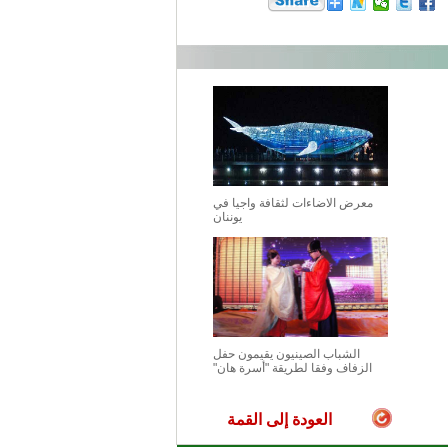
معرض الاضاءات لثقافة واجيا في
يوننان
الشباب الصينيون يقيمون حفل
الزفاف وفقا لطريقة "أسرة هان"
العودة إلى القمة