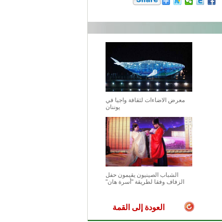
معرض الاضاءات لثقافة واجيا في
يوننان
الشباب الصينيون يقيمون حفل
الزفاف وفقا لطريقة "أسرة هان"
العودة إلى القمة