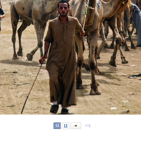
12
11
|<<