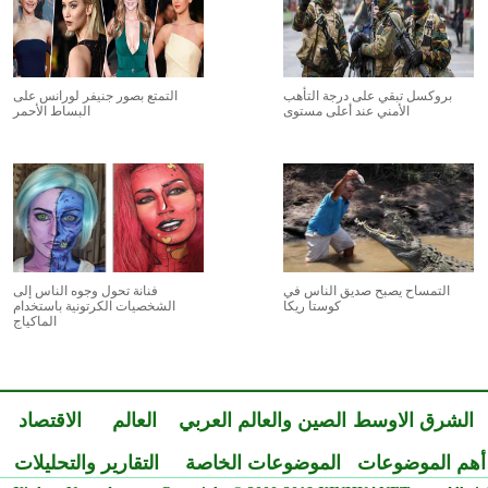
بروكسل تبقي على درجة التأهب
التمتع بصور جنيفر لورانس على
الأمني عند أعلى مستوى
البساط الأحمر
التمساح يصبح صديق الناس في
فنانة تحول وجوه الناس إلى
كوستا ريكا
الشخصيات الكرتونية باستخدام
الماكياج
الشرق الاوسط
الصين والعالم العربي
العالم
الاقتصاد
أهم الموضوعات
الموضوعات الخاصة
التقارير والتحليلات