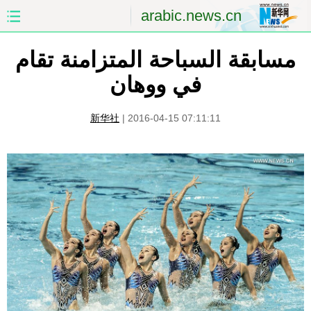
arabic.news.cn
مسابقة السباحة المتزامنة تقام
الصفحة الأولى
الصين
في ووهان
العالم
الشرق الأوسط
新华社
|
2016-04-15 07:11:11
الصين والعالم العربي
الاقتصاد
الثقافة والتعليم
العلوم والصحة
السياحة والبيئة
الرياضة
الصور
مؤتمر صحفى للخارجية