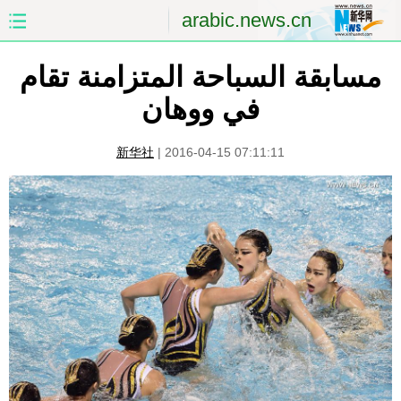
arabic.news.cn
مسابقة السباحة المتزامنة تقام
الصفحة الأولى
الصين
في ووهان
العالم
الشرق الأوسط
新华社
|
2016-04-15 07:11:11
الصين والعالم العربي
الاقتصاد
الثقافة والتعليم
العلوم والصحة
السياحة والبيئة
الرياضة
الصور
مؤتمر صحفى للخارجية