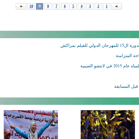
10
9
8
7
6
5
4
3
2
1
حة المتزامنة
انتشو الصينية
 قبل المسابقة