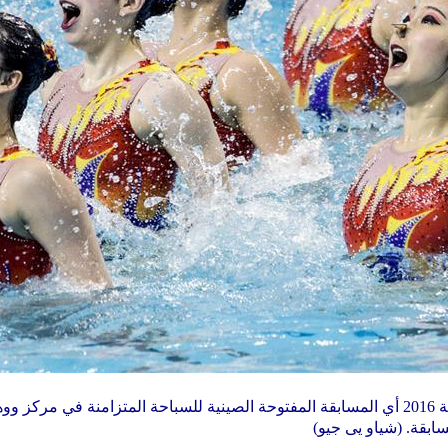
تقام بطولة الصين للسباحة المتزامنة 2016 أي المسابقة المفتوحة الصينية للسباحة المتز
بقة. (شياو يى جيو)