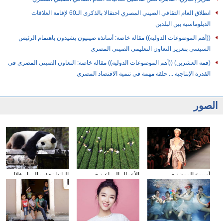
انطلاق العام الثقافي الصيني المصري احتفالا بالذكرى الـ60 لإقامة العلاقات
الدبلوماسية بين البلدين
((أهم الموضوعات الدولية)) مقالة خاصة: أساتذة صينيون يشيدون باهتمام الرئيس
السيسي بتعزيز التعاون التعليمي الصيني المصري
(قمة العشرين) ((أهم الموضوعات الدولية)) مقالة خاصة: التعاون الصيني المصري في
القدرة الإنتاجية ... حلقة مهمة في تنمية الاقتصاد المصري
الصور
أسبوع الموضة في
الأعمال الزراعية في
الباندا تجذب الزوار خلال
نيويورك
فصل الخريف
عطلة العيد الوطني
الصيني