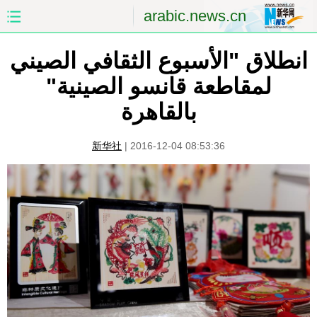
arabic.news.cn
انطلاق "الأسبوع الثقافي الصيني
الصفحة الأولى
الصين
لمقاطعة قانسو الصينية"
العالم
الشرق الأوسط
بالقاهرة
الصين والعالم العربي
الاقتصاد
新华社
|
2016-12-04 08:53:36
الثقافة والتعليم
العلوم والصحة
السياحة والبيئة
الرياضة
الصور
مؤتمر صحفى للخارجية